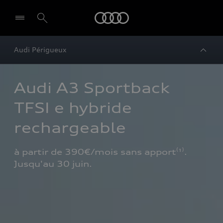
Audi
Audi Périgueux
Audi A3 Sportback 
TFSI e hybride 
rechargeable
à partir de 390€/mois sans apport⁽¹⁾. 
Jusqu'au 30 juin.